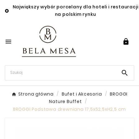
Największy wybór porcelany dla hoteli i restauracji

na polskim rynku



Strona główna
Bufet i Akcesoria
BROGGI
Nature Buffet
BROGGI Podstawa drewniana 17,5x52,5xH2,5 cm