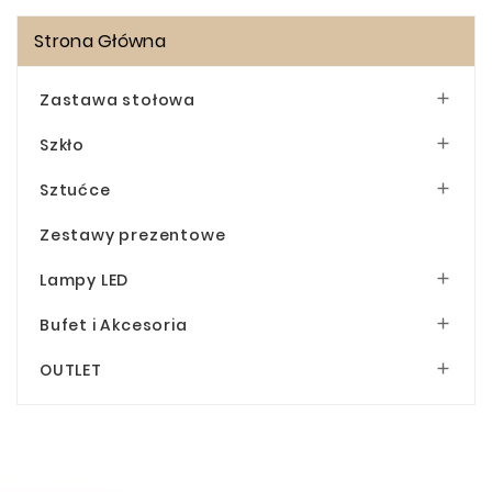
Strona Główna
Zastawa stołowa

Szkło

Sztućce

Zestawy prezentowe
Lampy LED

Bufet i Akcesoria

OUTLET
