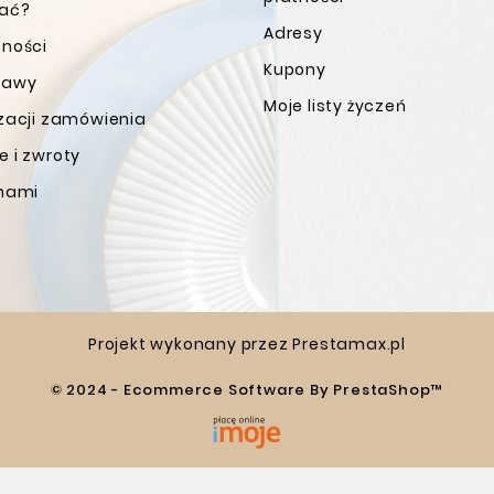
wać?
Adresy
tności
Kupony
tawy
Moje listy życzeń
izacji zamówienia
 i zwroty
 nami
Projekt wykonany przez
Prestamax.pl
© 2024 - Ecommerce Software By PrestaShop™