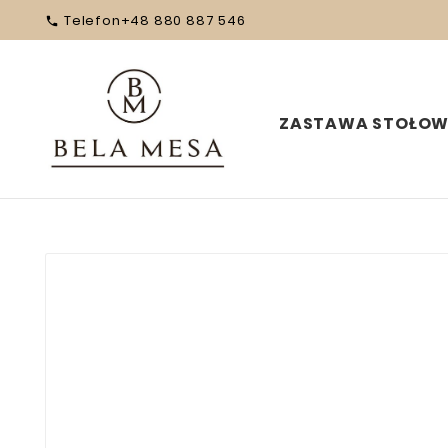
Telefon
+48 880 887 546

ZASTAWA STOŁO