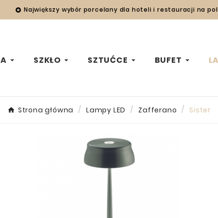
Największy wybór porcelany dla hoteli i restauracji na po

WA
SZKŁO
SZTUĆCE
BUFET
L
Strona główna
Lampy LED
Zafferano
Sister