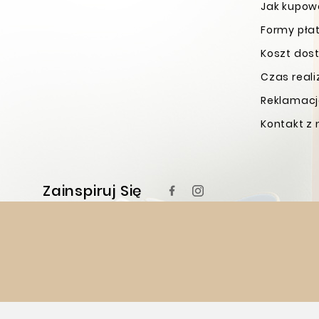
Jak kupo
Formy pła
Koszt dos
Czas real
Reklamacje
Kontakt z
Zainspiruj Się