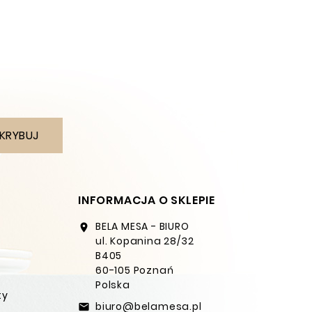
KRYBUJ
INFORMACJA O SKLEPIE
BELA MESA - BIURO
location_on
ul. Kopanina 28/32
B405
60-105 Poznań
Polska
ty
biuro@belamesa.pl
email