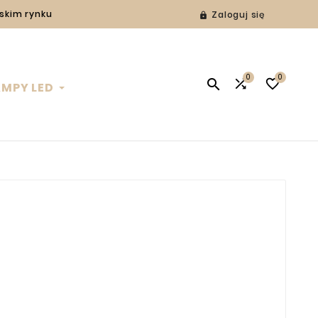
lskim rynku
Zaloguj się

0
0



AMPY LED