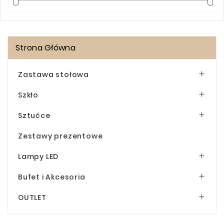
Strona Główna
Zastawa stołowa

Szkło

Sztućce

Zestawy prezentowe
Lampy LED

Bufet i Akcesoria

OUTLET
