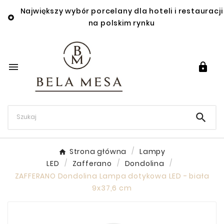
Największy wybór porcelany dla hoteli i restauracji

na polskim rynku



Strona główna
Lampy
LED
Zafferano
Dondolina
ZAFFERANO Dondolina Lampa dotykowa LED - biała
9x37,6 cm