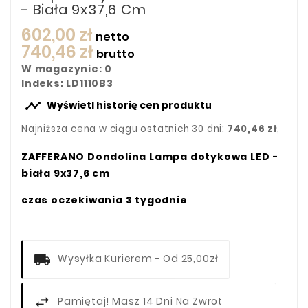
- Biała 9x37,6 Cm
602,00 zł
netto
740,46 zł
brutto
W magazynie: 0
Indeks: LD1110B3

Wyświetl historię cen produktu
Najniższa cena w ciągu ostatnich 30 dni:
740,46 zł
,
ZAFFERANO Dondolina Lampa dotykowa LED -
biała 9x37,6 cm
czas oczekiwania 3 tygodnie
Wysyłka Kurierem - Od 25,00zł
Pamiętaj! Masz 14 Dni Na Zwrot