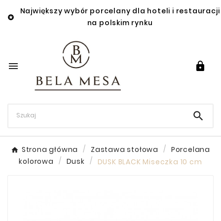
Największy wybór porcelany dla hoteli i restauracji

na polskim rynku



Strona główna
Zastawa stołowa
Porcelana
kolorowa
Dusk
DUSK BLACK Miseczka 10 cm