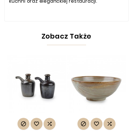
kuchni oraz eleganckiej restauracji.
Zobacz Także





