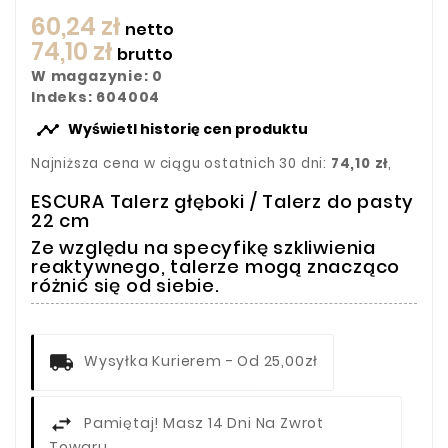
60,24 zł
netto
74,10 zł
brutto
W magazynie: 0
Indeks: 604004

Wyświetl historię cen produktu
Najniższa cena w ciągu ostatnich 30 dni:
74,10 zł
,
ESCURA Talerz głęboki / Talerz do pasty
22 cm
Ze względu na specyfikę szkliwienia
reaktywnego, talerze mogą znacząco
różnić się od siebie.
Wysyłka Kurierem - Od 25,00zł
Pamiętaj! Masz 14 Dni Na Zwrot
Towaru.