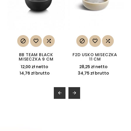






BB TEAM BLACK
F2D USKO MISECZKA
MISECZKA 9 CM
11 CM
12,00 zł netto
28,25 zł netto
14,76 zł brutto
34,75 zł brutto

