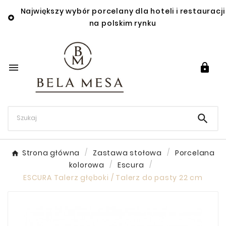
Największy wybór porcelany dla hoteli i restauracji

na polskim rynku



Strona główna
Zastawa stołowa
Porcelana
kolorowa
Escura
ESCURA Talerz głęboki / Talerz do pasty 22 cm