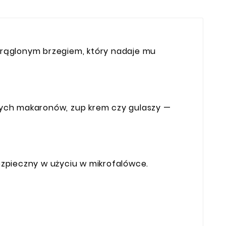
okrąglonym brzegiem, który nadaje mu
itych makaronów, zup krem czy gulaszy —
ezpieczny w użyciu w mikrofalówce.