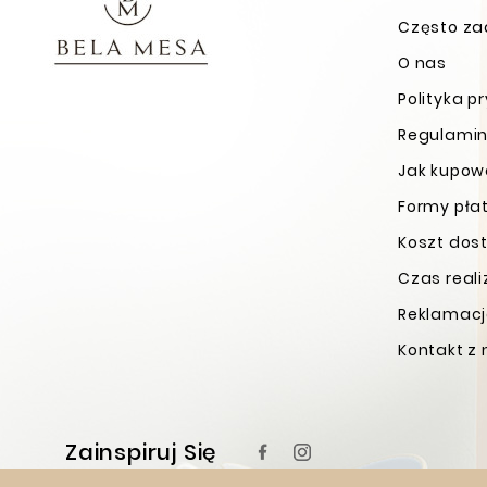
Często za
O nas
Polityka p
Regulamin
Jak kupo
Formy pła
Koszt dos
Czas real
Reklamacje
Kontakt z
Zainspiruj Się