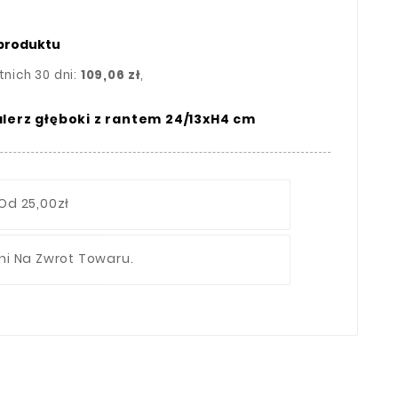
 produktu
tnich 30 dni:
109,06 zł
,
lerz głęboki z rantem 24/13xH4 cm
Od 25,00zł
ni Na Zwrot Towaru.