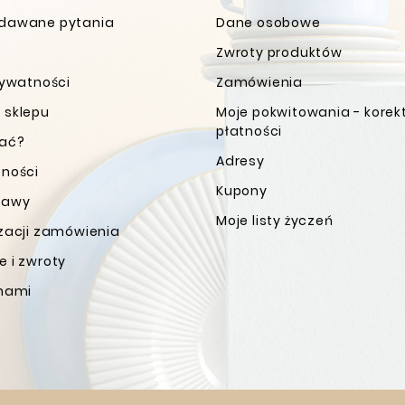
dawane pytania
Dane osobowe
Zwroty produktów
rywatności
Zamówienia
 sklepu
Moje pokwitowania - korek
płatności
wać?
Adresy
tności
Kupony
tawy
Moje listy życzeń
izacji zamówienia
 i zwroty
 nami