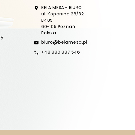
BELA MESA - BIURO
location_on
ul. Kopanina 28/32
B405
60-105 Poznań
Polska
ty
biuro@belamesa.pl
email
+48 880 887 546
call