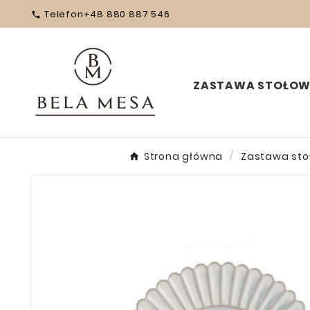
Telefon
+48 880 887 546

ZASTAWA STOŁO
Strona główna
Zastawa st