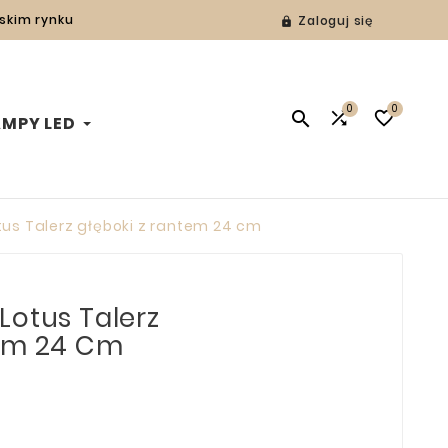
lskim rynku
Zaloguj się

0
0



AMPY LED
tus Talerz głęboki z rantem 24 cm
Lotus Talerz
tem 24 Cm