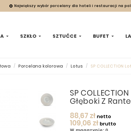
Największy wybór porcelany dla hoteli i restauracji na po

WA
SZKŁO
SZTUĆCE
BUFET
L
ołowa
Porcelana kolorowa
Lotus
SP COLLECTION Lo
SP COLLECTION 
Głęboki Z Ran
88,67 zł
netto
109,06 zł
brutto
W magazynie: 0