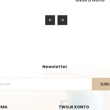
109,06 zł brutto


Newsletter
SUBS
IRMA
TWOJE KONTO