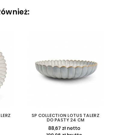
Również:
ALERZ
SP COLLECTION LOTUS TALERZ
SP COL
DO PASTY 24 CM
88,67 zł netto
53,13 z