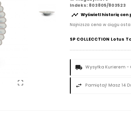
Indeks: 803805/803523

Wyświetl historię cen
Najniższa cena w ciągu osta
S
P COLLECCTION
Lotus Ta
Wysyłka Kurierem - 

Pamiętaj! Masz 14 D