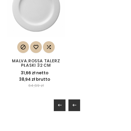



MALVA.ROSSA TALERZ
PŁASKI 32 CM
31,66 zł netto
38,94 zł brutto
64,89 zł

