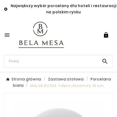
Największy wybór porcelany dla hoteli i restauracji

na polskim rynku



Strona główna
Zastawa stołowa
Porcelana
biała
MALVA.ROSSA Talerz deserowy 16 cm