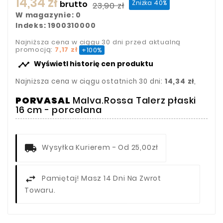
14,34 zł
brutto
Zniżka 40%
23,90 zł
W magazynie: 0
Indeks: 1900310000
Najniższa cena w ciągu 30 dni przed aktualną
promocją:
7,17 zł
+100%

Wyświetl historię cen produktu
Najniższa cena w ciągu ostatnich 30 dni:
14,34 zł
,
PORVASAL
Malva.Rossa Talerz płaski
16 cm - porcelana
Wysyłka Kurierem - Od 25,00zł
Pamiętaj! Masz 14 Dni Na Zwrot
Towaru.