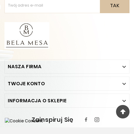
TAK
NASZA FIRMA

TWOJE KONTO

INFORMACJA O SKLEPIE

Zainspiruj Się