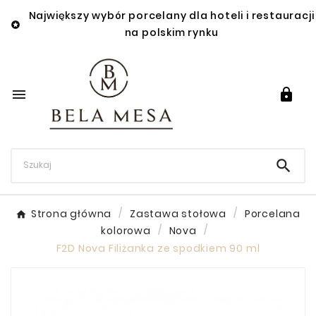
Największy wybór porcelany dla hoteli i restauracji

na polskim rynku



Strona główna
Zastawa stołowa
Porcelana
kolorowa
Nova
F2D Nova Filiżanka ze spodkiem 90 ml