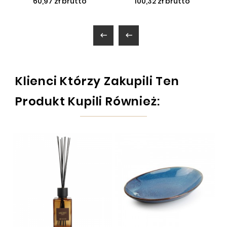
60,97 zł brutto
100,32 zł brutto


Klienci Którzy Zakupili Ten
Produkt Kupili Również: