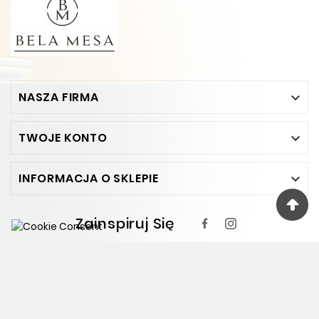
NASZA FIRMA

TWOJE KONTO

INFORMACJA O SKLEPIE

Zainspiruj Się
Projekt wykonany przez
Prestamax.pl
© 2024 - Ecommerce Software By PrestaShop™