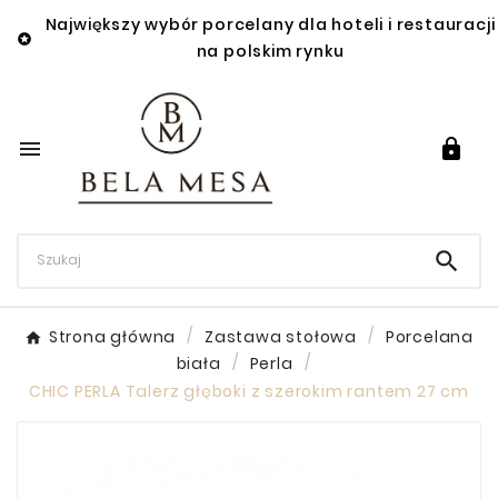
Największy wybór porcelany dla hoteli i restauracji

na polskim rynku



Strona główna
Zastawa stołowa
Porcelana
biała
Perla
CHIC PERLA Talerz głęboki z szerokim rantem 27 cm