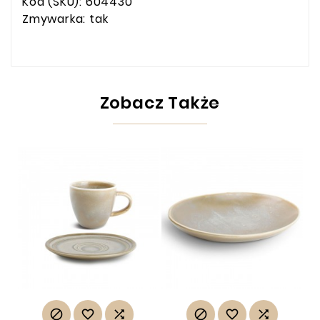
Kod (SKU): 604430
Zmywarka: tak
Zobacz Także





