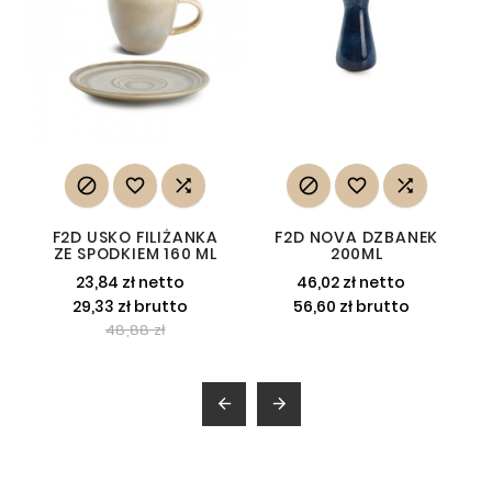






F2D USKO FILIŻANKA
F2D NOVA DZBANEK
ZE SPODKIEM 160 ML
200ML
23,84 zł netto
46,02 zł netto
29,33 zł brutto
56,60 zł brutto
48,88 zł

