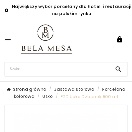
Największy wybór porcelany dla hoteli i restauracji

na polskim rynku



Strona główna
Zastawa stołowa
Porcelana
kolorowa
Usko
F2D Usko Dzbanek 500 ml