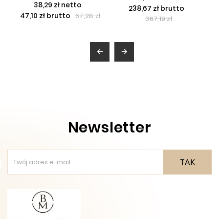
38,29 zł netto
238,67 zł brutto
47,10 zł brutto
67,28 zł
367,19 zł


Newsletter
TAK