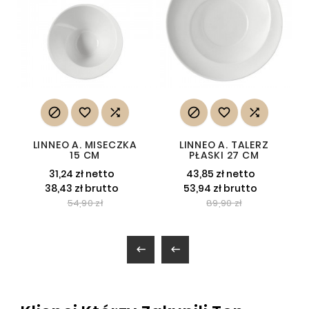






LINNEO A. MISECZKA
LINNEO A. TALERZ
15 CM
PŁASKI 27 CM
31,24 zł netto
43,85 zł netto
38,43 zł brutto
53,94 zł brutto
54,90 zł
89,90 zł

