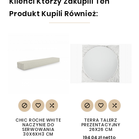
Klienci Którzy Zakupili Ten
Produkt Kupili Również:






CHIC ROCHE WHITE
TERRA TALERZ
NACZYNIE DO
PREZENTACYJNY
SERWOWANIA
26X26 CM
30X6XH3 CM
194,04 zł netto