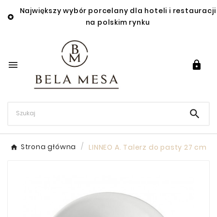
Największy wybór porcelany dla hoteli i restauracji

na polskim rynku



Strona główna
LINNEO A. Talerz do pasty 27 cm