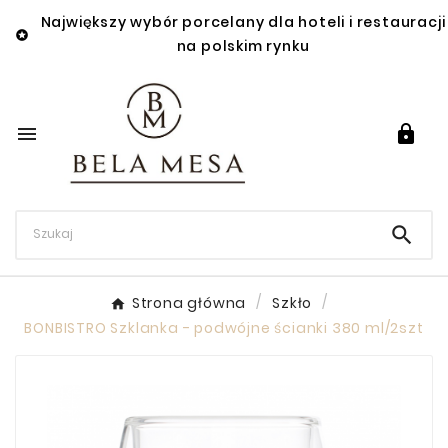
Największy wybór porcelany dla hoteli i restauracji

na polskim rynku



Strona główna
Szkło
BONBISTRO Szklanka - podwójne ścianki 380 ml/2szt