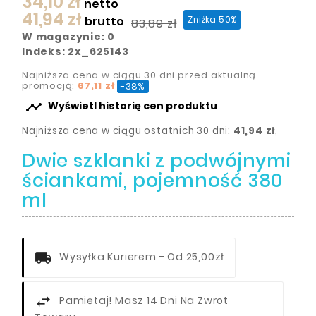
34,10 zł
netto
41,94 zł
brutto
Zniżka 50%
83,89 zł
W magazynie: 0
Indeks: 2x_625143
Najniższa cena w ciągu 30 dni przed aktualną
promocją:
67,11 zł
-38%

Wyświetl historię cen produktu
Najniższa cena w ciągu ostatnich 30 dni:
41,94 zł
,
Dwie szklanki z podwójnymi
ściankami, pojemność 380
ml
Wysyłka Kurierem - Od 25,00zł
Pamiętaj! Masz 14 Dni Na Zwrot