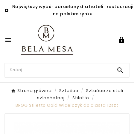
Największy wybór porcelany dla hoteli i restauracji

na polskim rynku



Strona główna
Sztućce
Sztućce ze stali
szlachetnej
Stiletto
BRGG Stiletto Gold Widelczyk do ciasta 12szt