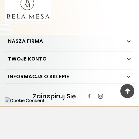
NASZA FIRMA

TWOJE KONTO

INFORMACJA O SKLEPIE

Zainspiruj Się
Projekt wykonany przez
Prestamax.pl
© 2024 - Ecommerce Software By PrestaShop™