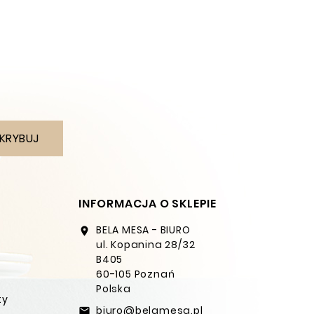
KRYBUJ
INFORMACJA O SKLEPIE
BELA MESA - BIURO
location_on
ul. Kopanina 28/32
B405
60-105 Poznań
Polska
ty
biuro@belamesa.pl
email