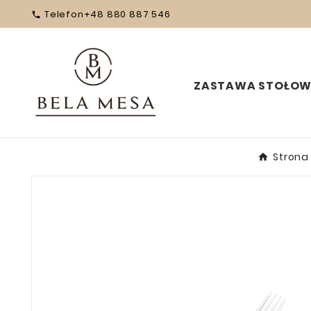
Telefon
+48 880 887 546

ZASTAWA STOŁO
Strona