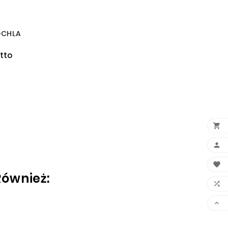
OCHLA
utto



Również:

