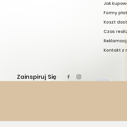
Jak kupo
Formy pła
Koszt dos
Czas real
Reklamacje
Kontakt z
Zainspiruj Się