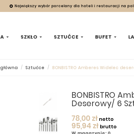
Największy wybór porcelany dla hoteli i restauracji na po

WA
SZKŁO
SZTUĆCE
BUFET
L
 główna
Sztućce
BONBISTRO Amberes Widelec desero
BONBISTRO Amb
Deserowy/ 6 Sz
78,00 zł
netto
95,94 zł
brutto
W magazynie: 0