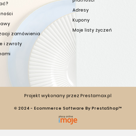
wać?
Adresy
tności
Kupony
tawy
Moje listy życzeń
izacji zamówienia
 i zwroty
 nami
Projekt wykonany przez
Prestamax.pl
© 2024 - Ecommerce Software By PrestaShop™