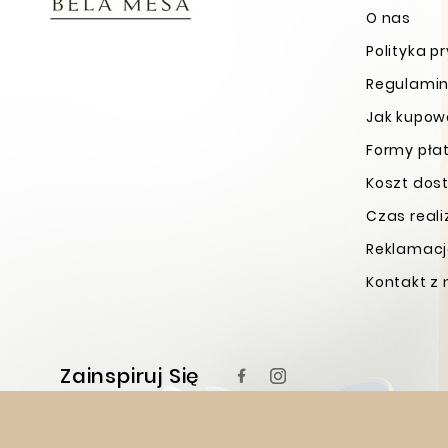
O nas
Polityka p
Regulamin
Jak kupo
Formy pła
Koszt dos
Czas real
Reklamacje
Kontakt z
Zainspiruj Się