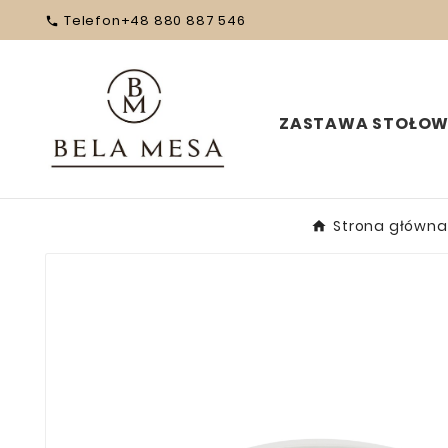
Telefon
+48 880 887 546

ZASTAWA STOŁO
Strona główna