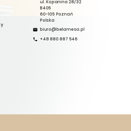
ul. Kopanina 28/32
B405
60-105 Poznań
Polska
ty
biuro@belamesa.pl
email
+48 880 887 546
call