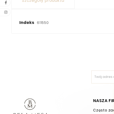
Szczegóły produktu
Indeks
611550
NASZA F
Często za