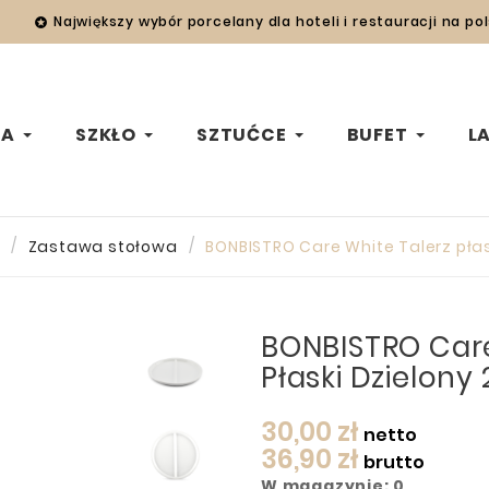
Największy wybór porcelany dla hoteli i restauracji na po

WA
SZKŁO
SZTUĆCE
BUFET
L
Zastawa stołowa
BONBISTRO Care White Talerz płas
BONBISTRO Care
Płaski Dzielony
30,00 zł
netto
36,90 zł
brutto
W magazynie: 0