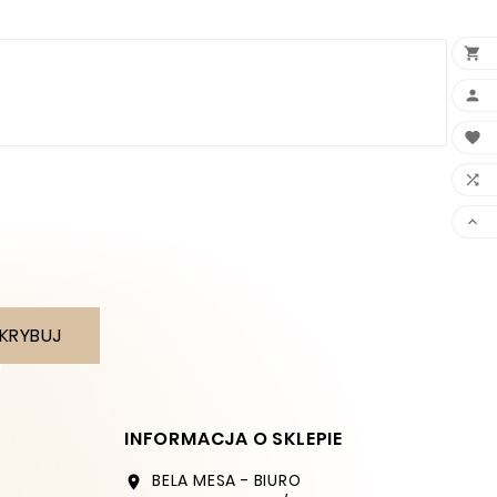





KRYBUJ
INFORMACJA O SKLEPIE
BELA MESA - BIURO
location_on