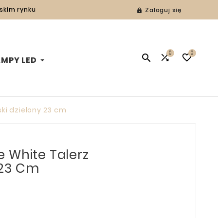
lskim rynku
Zaloguj się

0
0



AMPY LED
ki dzielony 23 cm
 White Talerz
 23 Cm