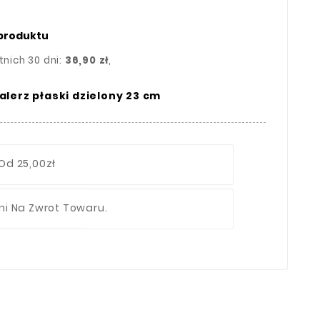
 produktu
tnich 30 dni:
36,90 zł
,
lerz płaski dzielony 23 cm
Od 25,00zł
ni Na Zwrot Towaru.