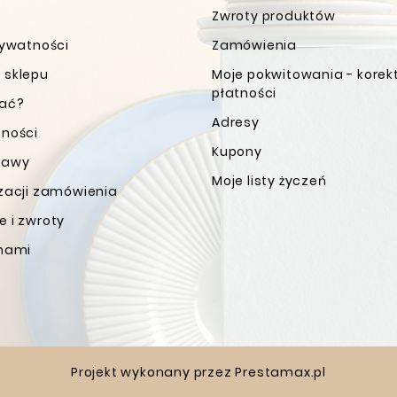
Zwroty produktów
rywatności
Zamówienia
 sklepu
Moje pokwitowania - korek
płatności
wać?
Adresy
tności
Kupony
tawy
Moje listy życzeń
izacji zamówienia
 i zwroty
 nami
Projekt wykonany przez
Prestamax.pl