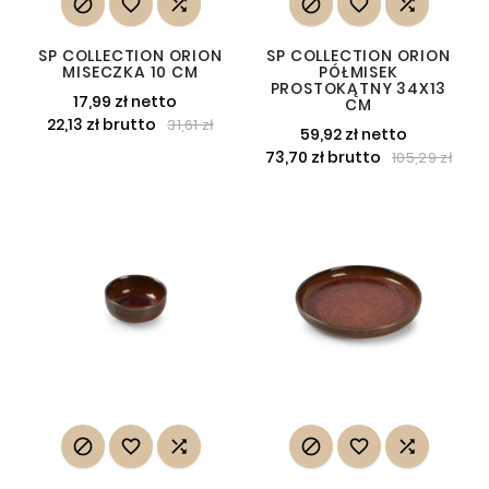






SP COLLECTION ORION
SP COLLECTION ORION
MISECZKA 10 CM
PÓŁMISEK
PROSTOKĄTNY 34X13
17,99 zł netto
CM
22,13 zł brutto
31,61 zł
59,92 zł netto
73,70 zł brutto
105,29 zł





