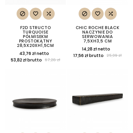






F2D STRUCTO
CHIC ROCHE BLACK
TURQUOISE
NACZYNIE DO
PÓŁMISEKM
SERWOWANIA
PROSTOKĄTNY
7,5XH3,5 CM
28,5X20XH1,5CM
14,28 zł netto
43,76 zł netto
17,56 zł brutto
25,09 zł
53,82 zł brutto
67,28 zł