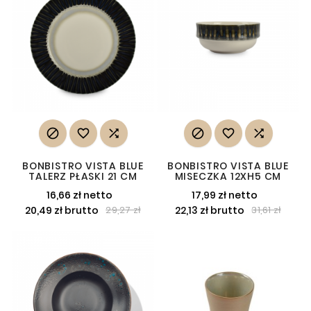






BONBISTRO VISTA BLUE
BONBISTRO VISTA BLUE
TALERZ PŁASKI 21 CM
MISECZKA 12XH5 CM
16,66 zł netto
17,99 zł netto
20,49 zł brutto
22,13 zł brutto
29,27 zł
31,61 zł