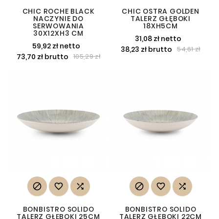
CHIC ROCHE BLACK
CHIC OSTRA GOLDEN
NACZYNIE DO
TALERZ GŁĘBOKI
SERWOWANIA
18XH5CM
30X12XH3 CM
31,08 zł netto
59,92 zł netto
38,23 zł brutto
54,61 zł
73,70 zł brutto
105,29 zł






BONBISTRO SOLIDO
BONBISTRO SOLIDO
TALERZ GŁĘBOKI 25CM
TALERZ GŁĘBOKI 22CM