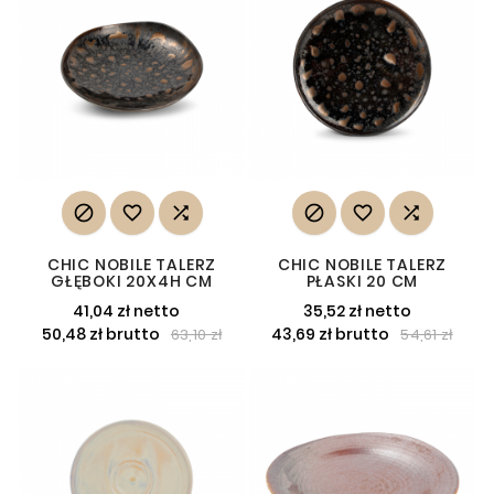






CHIC NOBILE TALERZ
CHIC NOBILE TALERZ
GŁĘBOKI 20X4H CM
PŁASKI 20 CM
41,04 zł netto
35,52 zł netto
50,48 zł brutto
43,69 zł brutto
63,10 zł
54,61 zł