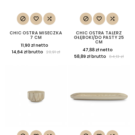






CHIC OSTRA MISECZKA
CHIC OSTRA TALERZ
7 CM
GŁĘBOKI/DO PASTY 25
CM
11,90 zł netto
47,88 zł netto
14,64 zł brutto
20,91 zł
58,89 zł brutto
84,13 zł