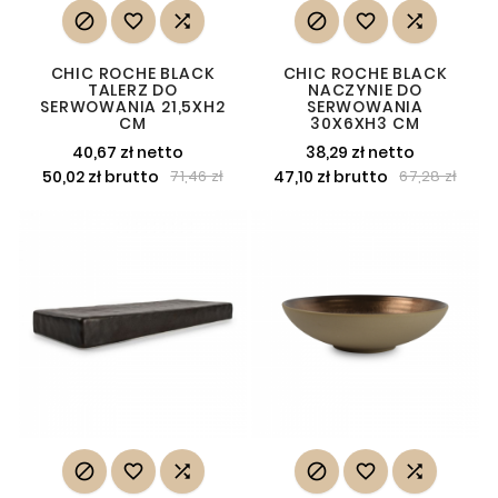






CHIC ROCHE BLACK
CHIC ROCHE BLACK
TALERZ DO
NACZYNIE DO
SERWOWANIA 21,5XH2
SERWOWANIA
CM
30X6XH3 CM
40,67 zł netto
38,29 zł netto
50,02 zł brutto
47,10 zł brutto
71,46 zł
67,28 zł





