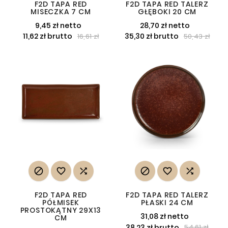
F2D TAPA RED
F2D TAPA RED TALERZ
MISECZKA 7 CM
GŁĘBOKI 20 CM
9,45 zł netto
28,70 zł netto
11,62 zł brutto
35,30 zł brutto
16,61 zł
50,43 zł






F2D TAPA RED
F2D TAPA RED TALERZ
PÓŁMISEK
PŁASKI 24 CM
PROSTOKĄTNY 29X13
31,08 zł netto
CM
38,23 zł brutto
54,61 zł