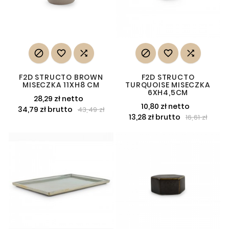






F2D STRUCTO BROWN
F2D STRUCTO
MISECZKA 11XH8 CM
TURQUOISE MISECZKA
6XH4,5CM
28,29 zł netto
10,80 zł netto
34,79 zł brutto
43,49 zł
13,28 zł brutto
16,61 zł