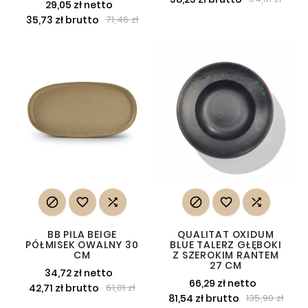
29,05 zł netto
35,73 zł brutto
71,46 zł






BB PILA BEIGE
QUALITAT OXIDUM
PÓŁMISEK OWALNY 30
BLUE TALERZ GŁĘBOKI
CM
Z SZEROKIM RANTEM
27 CM
34,72 zł netto
66,29 zł netto
42,71 zł brutto
61,01 zł
81,54 zł brutto
135,90 zł