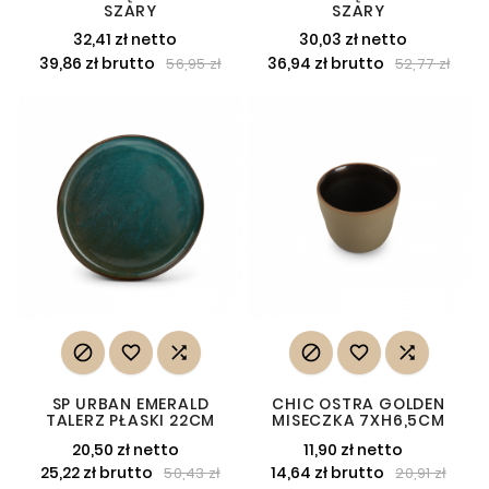
SZARY
SZARY
32,41 zł netto
30,03 zł netto
39,86 zł brutto
36,94 zł brutto
56,95 zł
52,77 zł






SP URBAN EMERALD
CHIC OSTRA GOLDEN
TALERZ PŁASKI 22CM
MISECZKA 7XH6,5CM
20,50 zł netto
11,90 zł netto
25,22 zł brutto
14,64 zł brutto
50,43 zł
20,91 zł