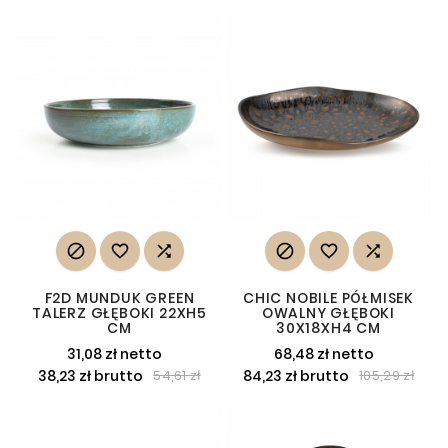






F2D MUNDUK GREEN
CHIC NOBILE PÓŁMISEK
TALERZ GŁĘBOKI 22XH5
OWALNY GŁĘBOKI
CM
30X18XH4 CM
31,08 zł netto
68,48 zł netto
38,23 zł brutto
84,23 zł brutto
54,61 zł
105,29 zł