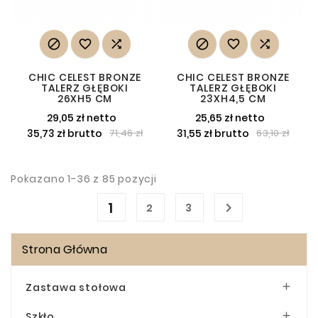






CHIC CELEST BRONZE
CHIC CELEST BRONZE
TALERZ GŁĘBOKI
TALERZ GŁĘBOKI
26XH5 CM
23XH4,5 CM
29,05 zł netto
25,65 zł netto
35,73 zł brutto
31,55 zł brutto
71,46 zł
63,10 zł
Pokazano 1-36 z 85 pozycji
1

2
3
Strona Główna
Zastawa stołowa

Szkło
