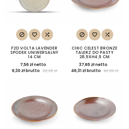






F2D VOLTA LAVENDER
CHIC CELEST BRONZE
SPODEK UNIWERSALNY
TALERZ DO PASTY
14 CM
28,5XH4,5 CM
7,56 zł netto
37,65 zł netto
9,30 zł brutto
46,31 zł brutto
23,25 zł
92,62 zł