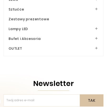
Sztućce

Zestawy prezentowe
Lampy LED

Bufet i Akcesoria

OUTLET

Newsletter
TAK