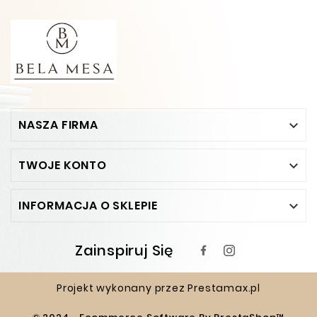
NASZA FIRMA

TWOJE KONTO

INFORMACJA O SKLEPIE

Zainspiruj Się
Projekt wykonany przez
Prestamax.pl