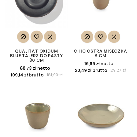






QUALITAT OXIDUM
CHIC OSTRA MISECZKA
BLUE TALERZ DO PASTY
8 CM
30 CM
16,66 zł netto
88,73 zł netto
20,49 zł brutto
29,27 zł
109,14 zł brutto
181,90 zł