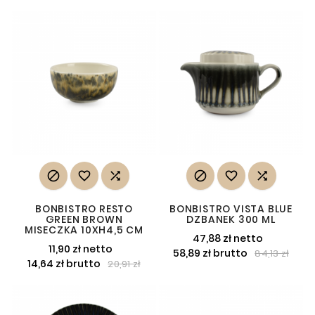






BONBISTRO RESTO
BONBISTRO VISTA BLUE
GREEN BROWN
DZBANEK 300 ML
MISECZKA 10XH4,5 CM
47,88 zł netto
11,90 zł netto
58,89 zł brutto
84,13 zł
14,64 zł brutto
20,91 zł