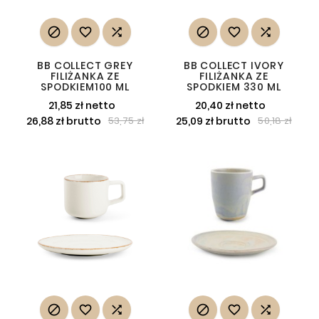






BB COLLECT GREY
BB COLLECT IVORY
FILIŻANKA ZE
FILIŻANKA ZE
SPODKIEM100 ML
SPODKIEM 330 ML
21,85 zł netto
20,40 zł netto
26,88 zł brutto
25,09 zł brutto
53,75 zł
50,18 zł





