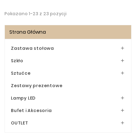
Pokazano 1-23 z 23 pozycji
Strona Główna
Zastawa stołowa

Szkło

Sztućce

Zestawy prezentowe
Lampy LED

Bufet i Akcesoria

OUTLET
