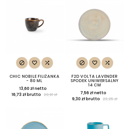






CHIC NOBILE FILIŻANKA
F2D VOLTA LAVENDER
- 80 ML
SPODEK UNIWERSALNY
14 CM
13,60 zł netto
7,56 zł netto
16,73 zł brutto
20,91 zł
9,30 zł brutto
23,25 zł