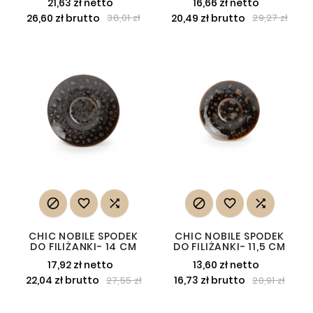
21,63 zł netto
16,66 zł netto
26,60 zł brutto
20,49 zł brutto
38,01 zł
29,27 zł






CHIC NOBILE SPODEK
CHIC NOBILE SPODEK
DO FILIŻANKI- 14 CM
DO FILIŻANKI- 11,5 CM
17,92 zł netto
13,60 zł netto
22,04 zł brutto
16,73 zł brutto
27,55 zł
20,91 zł