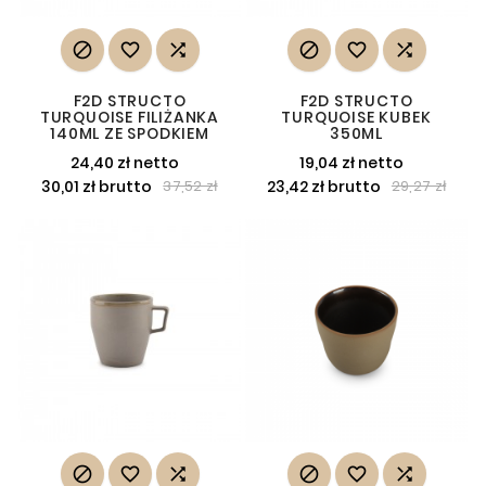






F2D STRUCTO
F2D STRUCTO
TURQUOISE FILIŻANKA
TURQUOISE KUBEK
140ML ZE SPODKIEM
350ML
24,40 zł netto
19,04 zł netto
30,01 zł brutto
23,42 zł brutto
37,52 zł
29,27 zł





