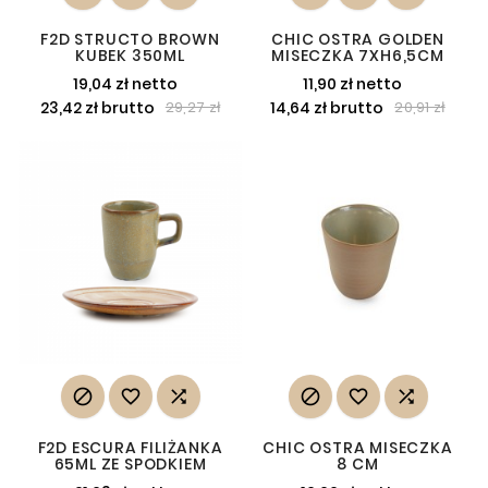
F2D STRUCTO BROWN
CHIC OSTRA GOLDEN
KUBEK 350ML
MISECZKA 7XH6,5CM
19,04 zł netto
11,90 zł netto
23,42 zł brutto
14,64 zł brutto
29,27 zł
20,91 zł






F2D ESCURA FILIŻANKA
CHIC OSTRA MISECZKA
65ML ZE SPODKIEM
8 CM