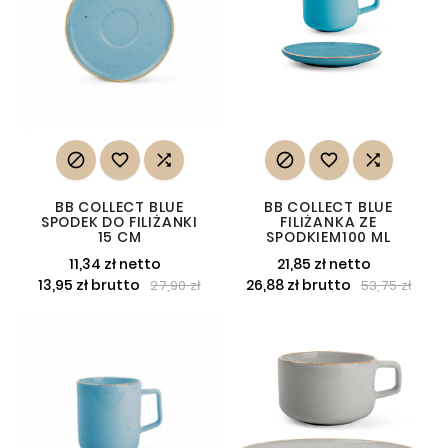






BB COLLECT BLUE
BB COLLECT BLUE
SPODEK DO FILIŻANKI
FILIŻANKA ZE
15 CM
SPODKIEM100 ML
11,34 zł netto
21,85 zł netto
13,95 zł brutto
26,88 zł brutto
27,90 zł
53,75 zł