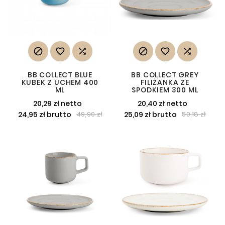






BB COLLECT BLUE
BB COLLECT GREY
KUBEK Z UCHEM 400
FILIŻANKA ZE
ML
SPODKIEM 300 ML
20,29 zł netto
20,40 zł netto
24,95 zł brutto
25,09 zł brutto
49,90 zł
50,18 zł