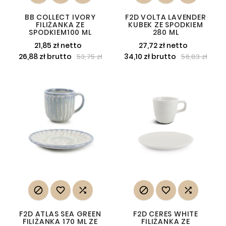
BB COLLECT IVORY
F2D VOLTA LAVENDER
FILIŻANKA ZE
KUBEK ZE SPODKIEM
SPODKIEM100 ML
280 ML
21,85 zł netto
27,72 zł netto
26,88 zł brutto
34,10 zł brutto
53,75 zł
56,83 zł






F2D ATLAS SEA GREEN
F2D CERES WHITE
FILIŻANKA 170 ML ZE
FILIŻANKA ZE