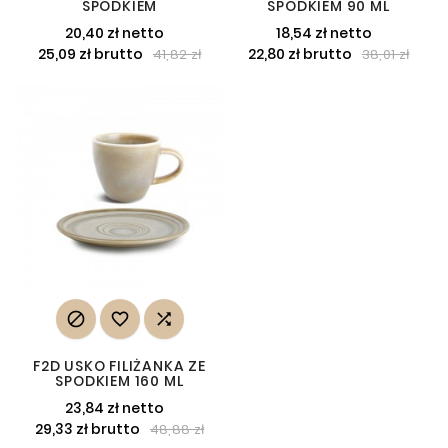
SPODKIEM
SPODKIEM 90 ML
20,40 zł netto
18,54 zł netto
25,09 zł brutto
22,80 zł brutto
41,82 zł
38,01 zł



F2D USKO FILIŻANKA ZE
SPODKIEM 160 ML
23,84 zł netto
29,33 zł brutto
48,88 zł