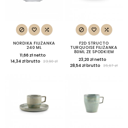






NORDIKA FILIŻANKA
F2D STRUCTO
240 ML
TURQUOISE FILIŻANKA
80ML ZE SPODKIEM
11,66 zł netto
23,20 zł netto
14,34 zł brutto
23,90 zł
28,54 zł brutto
35,67 zł