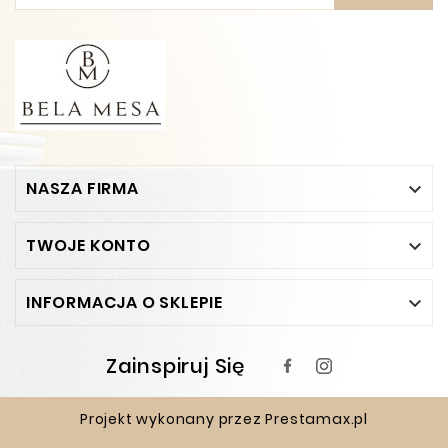
NASZA FIRMA

TWOJE KONTO

INFORMACJA O SKLEPIE

Zainspiruj Się
Projekt wykonany przez
Prestamax.pl