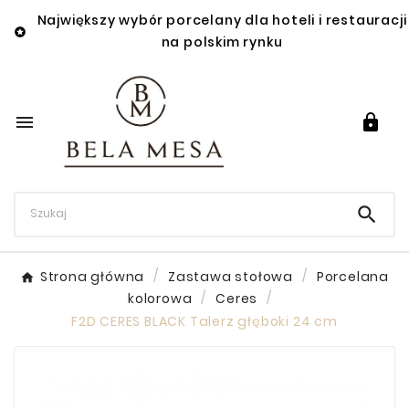
Największy wybór porcelany dla hoteli i restauracji

na polskim rynku



Strona główna
Zastawa stołowa
Porcelana
kolorowa
Ceres
F2D CERES BLACK Talerz głęboki 24 cm