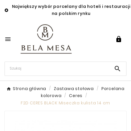
Największy wybór porcelany dla hoteli i restauracji

na polskim rynku



Strona główna
Zastawa stołowa
Porcelana
kolorowa
Ceres
F2D CERES BLACK Miseczka kulista 14 cm