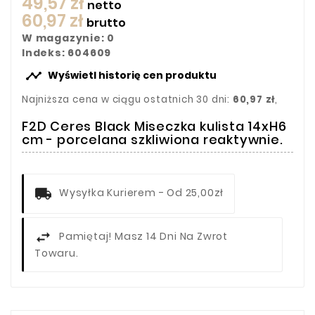
49,57 zł
netto
60,97 zł
brutto
W magazynie: 0
Indeks: 604609

Wyświetl historię cen produktu
Najniższa cena w ciągu ostatnich 30 dni:
60,97 zł
,
F2D Ceres Black Miseczka kulista 14xH6
cm - porcelana szkliwiona reaktywnie.
Wysyłka Kurierem - Od 25,00zł
Pamiętaj! Masz 14 Dni Na Zwrot
Towaru.