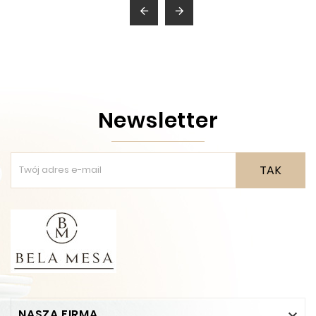


Newsletter
TAK
NASZA FIRMA
