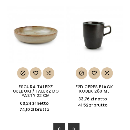






ESCURA TALERZ
F2D CERES BLACK
GŁĘBOKI / TALERZ DO
KUBEK 280 ML
PASTY 22 CM
33,76 zł netto
60,24 zł netto
41,52 zł brutto
74,10 zł brutto

