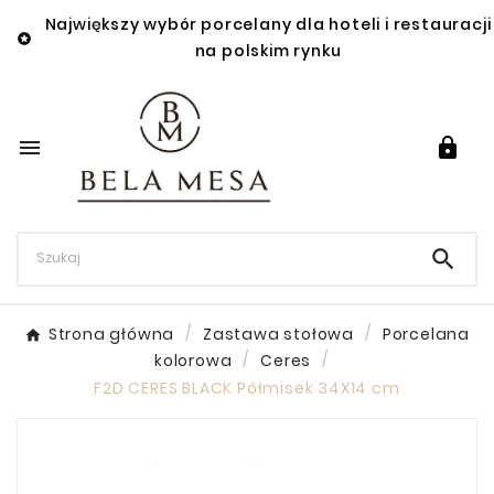
Największy wybór porcelany dla hoteli i restauracji

na polskim rynku



Strona główna
Zastawa stołowa
Porcelana
kolorowa
Ceres
F2D CERES BLACK Półmisek 34X14 cm